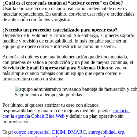
¿Cuál es el error más común al “activar correo” en Odoo?
Usar la contraseña de un usuario real como credencial de envío y
mezclar reputaciones. En cambio, conviene usar relay o credenciales
de aplicación con límites y registro.
¿Necesito un proveedor especializado para operar esto?
Depende de tu volumen y criticidad. Sin embargo, si quieres soporte
medible y revisión de entregabilidad, lo más rentable suele ser un
equipo que opere correo e infraestructura como un sistema.
Además, si quieres que una implementación quede documentada,
con pruebas de salida a producción y un plan de mejora continua, el
Servicio de Email Empresarial para Sistemas Odoo
se vuelve
más simple cuando trabajas con un equipo que opera correo e
infraestructura como un sistema.
Seguimiento a tiempo, sin pérdidas
Por último, si quieres aterrizar tu caso con alcance,
responsabilidades y una ruta de mejoras medible, puedes
contactar
con la agencia Cobalt Blue Web
y definir un plan operativo sin
improvisación.
Tags:
correo empresarial
,
DKIM
,
DMARC
,
entregabilidad
,
erp
,