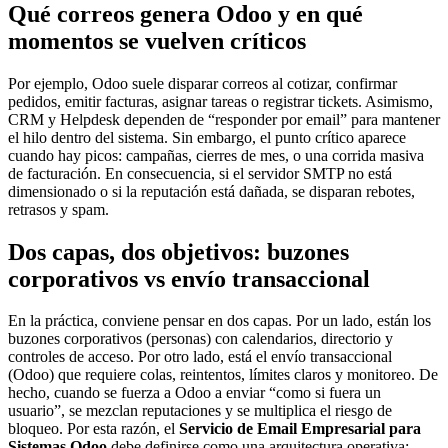
Qué correos genera Odoo y en qué
momentos se vuelven críticos
Por ejemplo, Odoo suele disparar correos al cotizar, confirmar
pedidos, emitir facturas, asignar tareas o registrar tickets. Asimismo,
CRM y Helpdesk dependen de “responder por email” para mantener
el hilo dentro del sistema. Sin embargo, el punto crítico aparece
cuando hay picos: campañas, cierres de mes, o una corrida masiva
de facturación. En consecuencia, si el servidor SMTP no está
dimensionado o si la reputación está dañada, se disparan rebotes,
retrasos y spam.
Dos capas, dos objetivos: buzones
corporativos vs envío transaccional
En la práctica, conviene pensar en dos capas. Por un lado, están los
buzones corporativos (personas) con calendarios, directorio y
controles de acceso. Por otro lado, está el envío transaccional
(Odoo) que requiere colas, reintentos, límites claros y monitoreo. De
hecho, cuando se fuerza a Odoo a enviar “como si fuera un
usuario”, se mezclan reputaciones y se multiplica el riesgo de
bloqueo. Por esta razón, el
Servicio de Email Empresarial para
Sistemas Odoo
debe definirse como una arquitectura operativa: