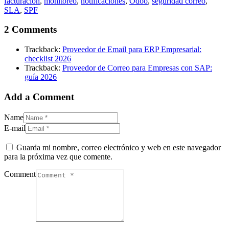
facturación
,
monitoreo
,
notificaciones
,
Odoo
,
seguridad correo
,
SLA
,
SPF
2 Comments
Trackback:
Proveedor de Email para ERP Empresarial:
checklist 2026
Trackback:
Proveedor de Correo para Empresas con SAP:
guía 2026
Add a Comment
Name
E-mail
Guarda mi nombre, correo electrónico y web en este navegador
para la próxima vez que comente.
Comment