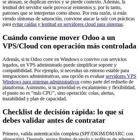
se atrasan, se duplican envíos y se pierde contexto. Además, la
lentitud del servidor suele provocar reintentos y, por lo tanto,
patrones que se interpretan como abuso. Por esta razón, si estás
viendo síntomas de saturación, conviene atacar la raíz con prácticas
para
evitar caídas y lentitud en servidores cloud para sistemas
.
Cuándo conviene mover Odoo a un
VPS/Cloud con operación más controlada
Además, si tu Odoo corre en Windows o convive con servicios
legados, un VPS administrado puede simplificar soporte y
compatibilidad. Por ejemplo, si necesitas un entorno estable para
integraciones administrativas, una opción es evaluar
servidores VPS
Windows para sistemas administrativos
como parte del rediseño de
plataforma. Asimismo, si tu prioridad es escalamiento y flexibilidad,
el punto no es “más CPU”, sino operación: colas, alertas,
trazabilidad y plan de capacidad.
Checklist de decisión rápida: lo que sí
debes validar antes de contratar
Primero, valida autenticación completa (SPF/DKIM/DMARC con
alineación). Después, revisa límites de envío y políticas de adjuntos.