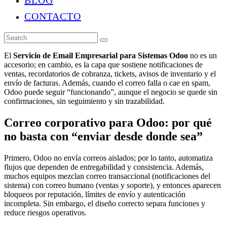
BLOG
CONTACTO
El
Servicio de Email Empresarial para Sistemas Odoo
no es un
accesorio; en cambio, es la capa que sostiene notificaciones de
ventas, recordatorios de cobranza, tickets, avisos de inventario y el
envío de facturas. Además, cuando el correo falla o cae en spam,
Odoo puede seguir “funcionando”, aunque el negocio se quede sin
confirmaciones, sin seguimiento y sin trazabilidad.
Correo corporativo para Odoo: por qué
no basta con “enviar desde donde sea”
Primero, Odoo no envía correos aislados; por lo tanto, automatiza
flujos que dependen de entregabilidad y consistencia. Además,
muchos equipos mezclan correo transaccional (notificaciones del
sistema) con correo humano (ventas y soporte), y entonces aparecen
bloqueos por reputación, límites de envío y autenticación
incompleta. Sin embargo, el diseño correcto separa funciones y
reduce riesgos operativos.