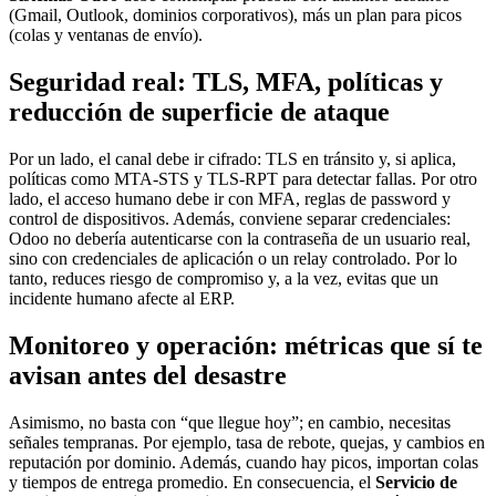
(Gmail, Outlook, dominios corporativos), más un plan para picos
(colas y ventanas de envío).
Seguridad real: TLS, MFA, políticas y
reducción de superficie de ataque
Por un lado, el canal debe ir cifrado: TLS en tránsito y, si aplica,
políticas como MTA-STS y TLS-RPT para detectar fallas. Por otro
lado, el acceso humano debe ir con MFA, reglas de password y
control de dispositivos. Además, conviene separar credenciales:
Odoo no debería autenticarse con la contraseña de un usuario real,
sino con credenciales de aplicación o un relay controlado. Por lo
tanto, reduces riesgo de compromiso y, a la vez, evitas que un
incidente humano afecte al ERP.
Monitoreo y operación: métricas que sí te
avisan antes del desastre
Asimismo, no basta con “que llegue hoy”; en cambio, necesitas
señales tempranas. Por ejemplo, tasa de rebote, quejas, y cambios en
reputación por dominio. Además, cuando hay picos, importan colas
y tiempos de entrega promedio. En consecuencia, el
Servicio de