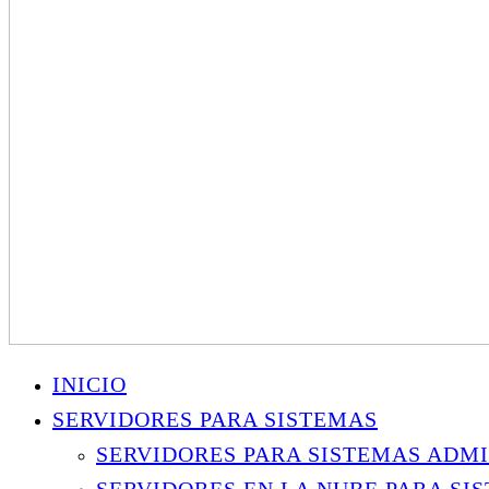
INICIO
SERVIDORES PARA SISTEMAS
SERVIDORES PARA SISTEMAS ADMI