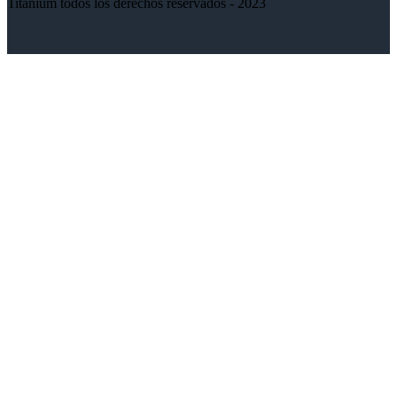
Titanium todos los derechos reservados - 2023