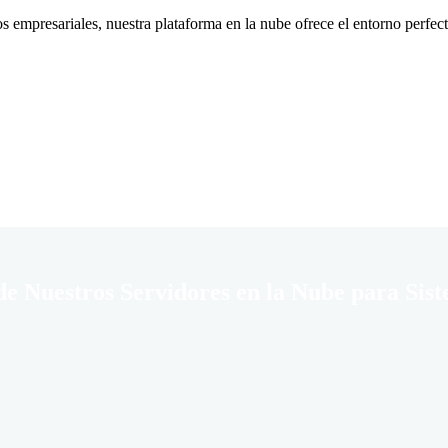
sos empresariales, nuestra plataforma en la nube ofrece el entorno perfec
de Nuestros Servidores en la Nube para Si