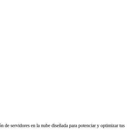
n de servidores en la nube diseñada para potenciar y optimizar tus