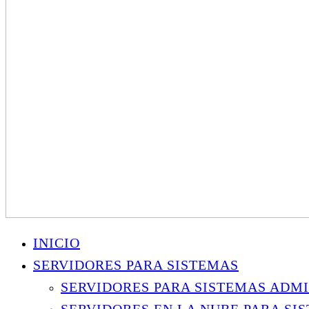
INICIO
SERVIDORES PARA SISTEMAS
SERVIDORES PARA SISTEMAS ADMI