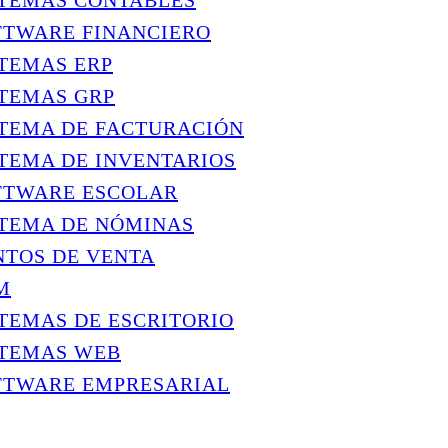
STEMAS CONTABLES
FTWARE FINANCIERO
STEMAS ERP
STEMAS GRP
STEMA DE FACTURACIÓN
STEMA DE INVENTARIOS
OFTWARE ESCOLAR
STEMA DE NÓMINAS
NTOS DE VENTA
M
STEMAS DE ESCRITORIO
STEMAS WEB
OFTWARE EMPRESARIAL