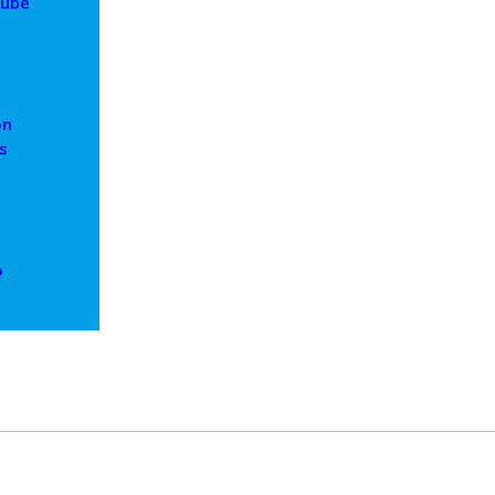
Nube
ón
s
o