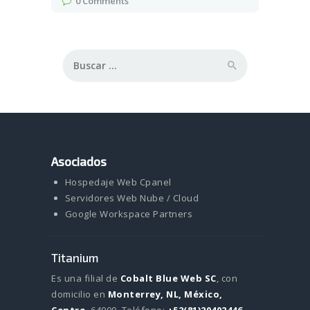
0
Comments
Buscar:
Asociados
Hospedaje Web Cpanel
Servidores Web Nube / Cloud
Google Workspace Partners
Titanium
Es una filial de
Cobalt Blue Web SC
, con
domicilio en
Monterrey, NL, México,
Centro
, 64000.
Teléfono:
+52(81)20402446
-