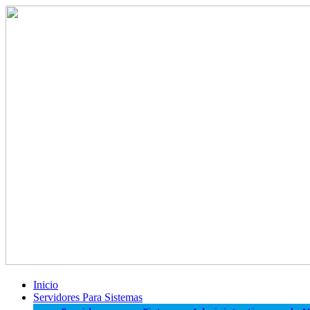
Inicio
Servidores Para Sistemas