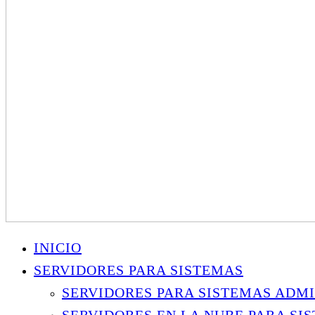
INICIO
SERVIDORES PARA SISTEMAS
SERVIDORES PARA SISTEMAS ADMI