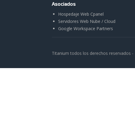
Asociados
Hospedaje Web Cpanel
Servidores Web Nube / Cloud
Google Workspace Partners
Titanium todos los derechos reservados -