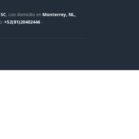
 SC
, con domicilio en
Monterrey, NL,
o:
+52(81)20402446
-