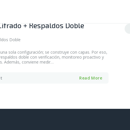
Cifrado + Respaldos Doble
Bu
una sola configuración; se construye con capas. Por eso,
 respaldos doble con verificación, monitoreo proactivo y
os. Además, conviene medir…
t
Read More