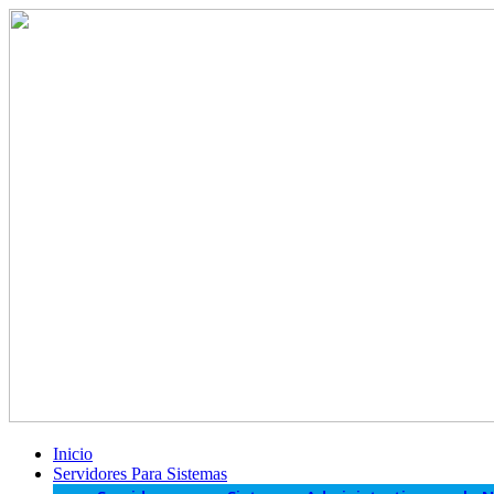
Inicio
Servidores Para Sistemas