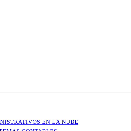
NISTRATIVOS EN LA NUBE