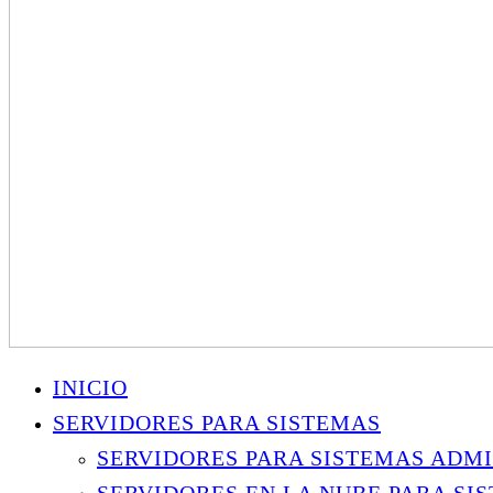
INICIO
SERVIDORES PARA SISTEMAS
SERVIDORES PARA SISTEMAS ADMI