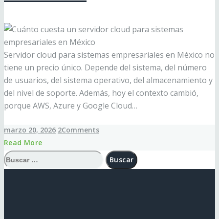
Servidor cloud para sistemas empresariales en México no
tiene un precio único. Depende del sistema, del número
de usuarios, del sistema operativo, del almacenamiento y
del nivel de soporte. Además, hoy el contexto cambió,
porque AWS, Azure y Google Cloud…
marzo 20, 2026
2
Comments
Read More
Buscar: