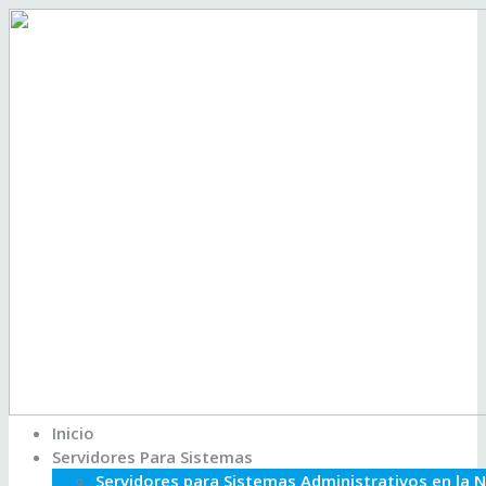
Inicio
Servidores Para Sistemas
Servidores para Sistemas Administrativos en la 