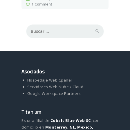
1
Comment
Buscar:
Asociados
Hospedaje Web Cpanel
Servidores Web Nube / Cloud
Google Workspace Partners
Titanium
Es una filial de
Cobalt Blue Web SC
, con
domicilio en
Monterrey, NL, México,