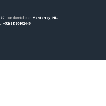
 SC
, con domicilio en
Monterrey, NL,
o:
+52(81)20402446
-