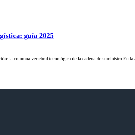
gística: guía 2025
cción: la columna vertebral tecnológica de la cadena de suministro En l