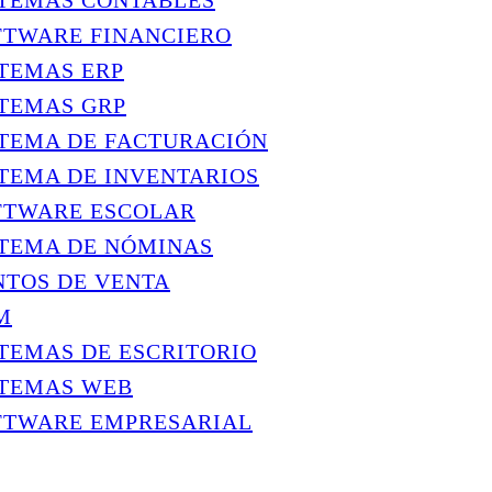
STEMAS CONTABLES
FTWARE FINANCIERO
STEMAS ERP
STEMAS GRP
STEMA DE FACTURACIÓN
STEMA DE INVENTARIOS
OFTWARE ESCOLAR
STEMA DE NÓMINAS
NTOS DE VENTA
M
STEMAS DE ESCRITORIO
STEMAS WEB
OFTWARE EMPRESARIAL