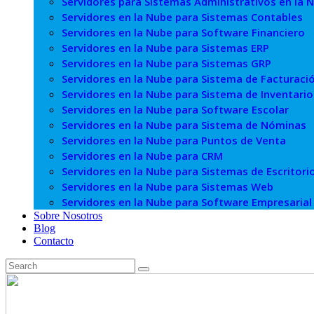
Servidores para Sistemas Administrativos en la 
Servidores en la Nube para Sistemas Contables
Servidores en la Nube para Software Financiero
Servidores en la Nube para Sistemas ERP
Servidores en la Nube para Sistemas GRP
Servidores en la Nube para Sistema de Facturaci
Servidores en la Nube para Sistema de Inventario
Servidores en la Nube para Software Escolar
Servidores en la Nube para Sistema de Nóminas
Servidores en la Nube para Puntos de Venta
Servidores en la Nube para CRM
Servidores en la Nube para Sistemas de Escritori
Servidores en la Nube para Sistemas Web
Servidores en la Nube para Software Empresarial
Sobre Nosotros
Blog
Contacto