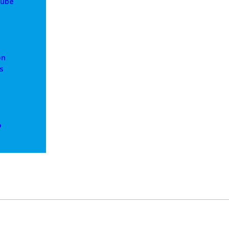
Nube
ón
s
o