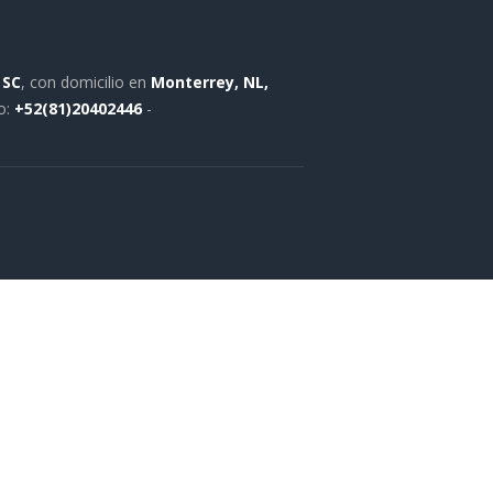
 SC
, con domicilio en
Monterrey, NL,
o:
+52(81)20402446
-