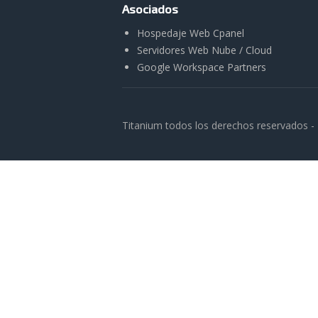
Asociados
Hospedaje Web Cpanel
Servidores Web Nube / Cloud
Google Workspace Partners
Titanium todos los derechos reservados -