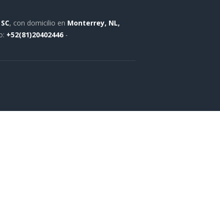
 SC
, con domicilio en
Monterrey, NL,
o:
+52(81)20402446
-