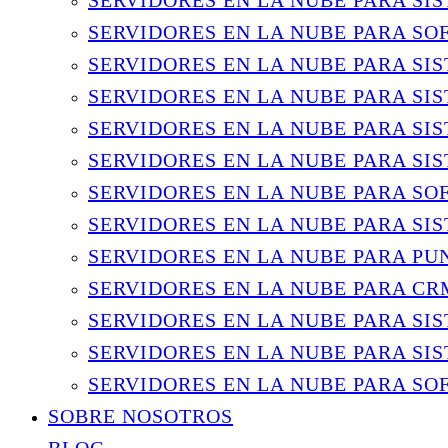
SERVIDORES EN LA NUBE PARA SI
SERVIDORES EN LA NUBE PARA SO
SERVIDORES EN LA NUBE PARA SI
SERVIDORES EN LA NUBE PARA SI
SERVIDORES EN LA NUBE PARA SI
SERVIDORES EN LA NUBE PARA SI
SERVIDORES EN LA NUBE PARA S
SERVIDORES EN LA NUBE PARA SI
SERVIDORES EN LA NUBE PARA PU
SERVIDORES EN LA NUBE PARA CR
SERVIDORES EN LA NUBE PARA SI
SERVIDORES EN LA NUBE PARA SI
SERVIDORES EN LA NUBE PARA S
SOBRE NOSOTROS