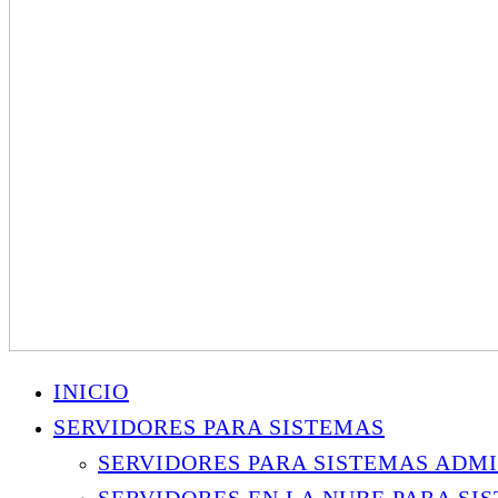
INICIO
SERVIDORES PARA SISTEMAS
SERVIDORES PARA SISTEMAS ADMI