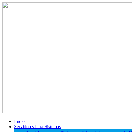
Inicio
Servidores Para Sistemas