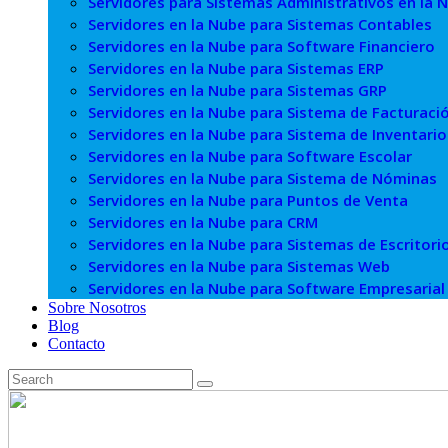
Servidores para Sistemas Administrativos en la 
Servidores en la Nube para Sistemas Contables
Servidores en la Nube para Software Financiero
Servidores en la Nube para Sistemas ERP
Servidores en la Nube para Sistemas GRP
Servidores en la Nube para Sistema de Facturaci
Servidores en la Nube para Sistema de Inventario
Servidores en la Nube para Software Escolar
Servidores en la Nube para Sistema de Nóminas
Servidores en la Nube para Puntos de Venta
Servidores en la Nube para CRM
Servidores en la Nube para Sistemas de Escritori
Servidores en la Nube para Sistemas Web
Servidores en la Nube para Software Empresarial
Sobre Nosotros
Blog
Contacto