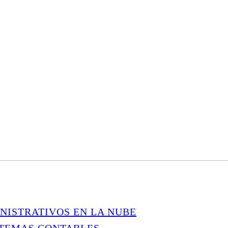
NISTRATIVOS EN LA NUBE