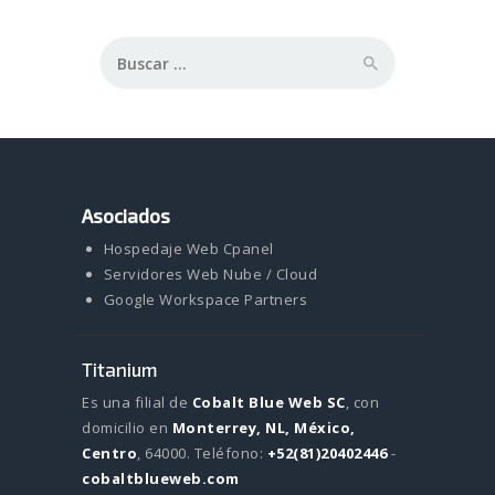
Buscar:
Asociados
Hospedaje Web Cpanel
Servidores Web Nube / Cloud
Google Workspace Partners
Titanium
Es una filial de
Cobalt Blue Web SC
, con
domicilio en
Monterrey, NL, México,
Centro
, 64000.
Teléfono:
+52(81)20402446
-
cobaltblueweb.com