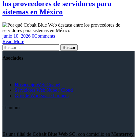
los proveedores de servidores para
sistemas en México
junio 10, 2026
0
Comments
Read More
Buscar:
Asociados
Hospedaje Web Cpanel
Servidores Web Nube / Cloud
Google Workspace Partners
Titanium
Es una filial de
Cobalt Blue Web SC
, con domicilio en
Monterrey,