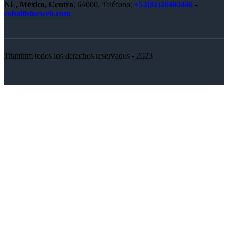
NL, México, Centro
, 64000.
Teléfono:
+52(81)20402446
-
cobaltblueweb.com
Titanium todos los derechos reservados - 2023