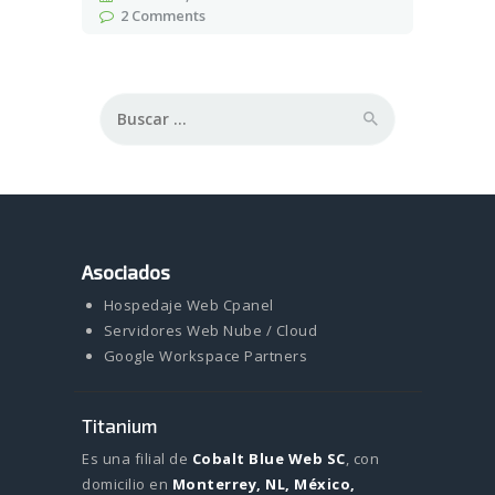
2
Comments
Buscar:
Asociados
Hospedaje Web Cpanel
Servidores Web Nube / Cloud
Google Workspace Partners
Titanium
Es una filial de
Cobalt Blue Web SC
, con
domicilio en
Monterrey, NL, México,