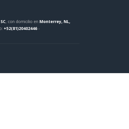
 SC
, con domicilio en
Monterrey, NL,
o:
+52(81)20402446
-