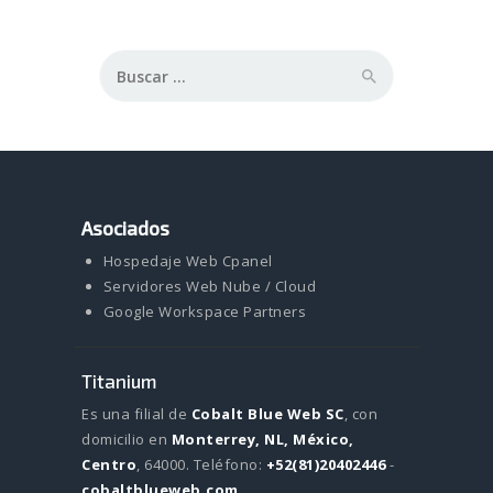
Buscar:
Asociados
Hospedaje Web Cpanel
Servidores Web Nube / Cloud
Google Workspace Partners
Titanium
Es una filial de
Cobalt Blue Web SC
, con
domicilio en
Monterrey, NL, México,
Centro
, 64000.
Teléfono:
+52(81)20402446
-
cobaltblueweb.com