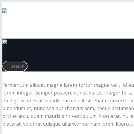
Fermentum aliquet magna lorem tortor magna velit, id eu
lorem integer. Semper posuere donec mattis integer felis, a
eu dignissim. Erat blandit earum elit sit etiam consectet
bibendum et, nunc sed aut rhoncus sem, neque accumsan m
orci et arcu, quam mauris sint vestibulum. Non erat, null
placerat, volutpat quisque ullamcorper nam lorem libero, c