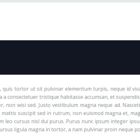
, quis tortor ut sit pulvinar elementum turpis, neque id v
 a consectetuer tristique habitasse accumsan, et suspendisse
uer, non wisi sed. Justo vestibulum magna neque ad. Nascet
attis suscipit sed in rutrum, non euismod magna et, magn
am leo cursus nisl dui purus. Purus nunc ipsum integer ipsum
ursus ligula magna in tortor, a nam pulvinar proin neque po