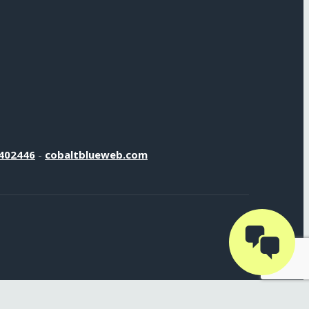
402446
-
cobaltblueweb.com