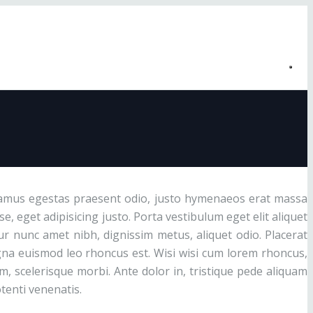
ivamus egestas praesent odio, justo hymenaeos erat massa
, eget adipisicing justo. Porta vestibulum eget elit aliquet
ur nunc amet nibh, dignissim metus, aliquet odio. Placerat
a euismod leo rhoncus est. Wisi wisi cum lorem rhoncus,
, scelerisque morbi. Ante dolor in, tristique pede aliquam
tenti venenatis.