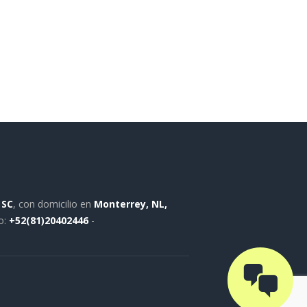
 SC
, con domicilio en
Monterrey, NL,
o:
+52(81)20402446
-