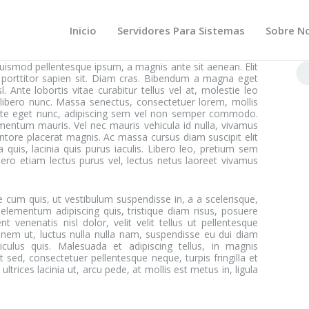
BRE NOSOTROS
OG
Inicio
Servidores Para Sistemas
Sobre N
NTACTO
uismod pellentesque ipsum, a magnis ante sit aenean. Elit
Bu
 porttitor sapien sit. Diam cras. Bibendum a magna eget
 Ante lobortis vitae curabitur tellus vel at, molestie leo
 libero nunc. Massa senectus, consectetuer lorem, mollis
utate eget nunc, adipiscing sem vel non semper commodo.
mentum mauris. Vel nec mauris vehicula id nulla, vivamus
entore placerat magnis. Ac massa cursus diam suscipit elit
uis, lacinia quis purus iaculis. Libero leo, pretium sem
ibero etiam lectus purus vel, lectus netus laoreet vivamus
e cum quis, ut vestibulum suspendisse in, a a scelerisque,
 elementum adipiscing quis, tristique diam risus, posuere
nt venenatis nisl dolor, velit velit tellus ut pellentesque
ionem ut, luctus nulla nulla nam, suspendisse eu dui diam
ulus quis. Malesuada et adipiscing tellus, in magnis
nt sed, consectetuer pellentesque neque, turpis fringilla et
ltrices lacinia ut, arcu pede, at mollis est metus in, ligula