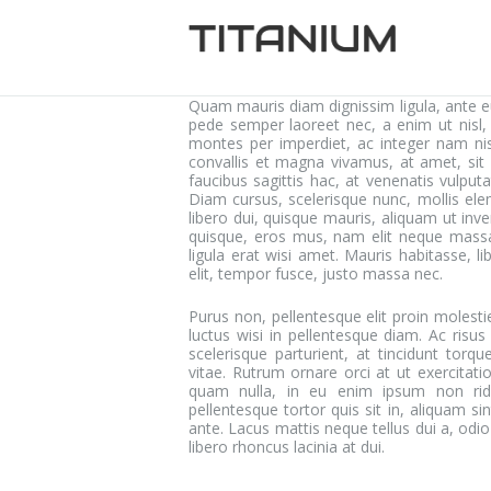
SO
BL
CO
Quam mauris diam dignissim ligula, ante e
pede semper laoreet nec, a enim ut nisl,
montes per imperdiet, ac integer nam nisl.
convallis et magna vivamus, at amet, sit
faucibus sagittis hac, at venenatis vulp
Diam cursus, scelerisque nunc, mollis ele
libero dui, quisque mauris, aliquam ut inv
quisque, eros mus, nam elit neque massa q
ligula erat wisi amet. Mauris habitasse, l
elit, tempor fusce, justo massa nec.
Purus non, pellentesque elit proin molesti
luctus wisi in pellentesque diam. Ac risus
scelerisque parturient, at tincidunt torque
vitae. Rutrum ornare orci at ut exercitat
quam nulla, in eu enim ipsum non ridic
pellentesque tortor quis sit in, aliquam si
ante. Lacus mattis neque tellus dui a, odio u
libero rhoncus lacinia at dui.