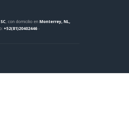
 SC
, con domicilio en
Monterrey, NL,
o:
+52(81)20402446
-