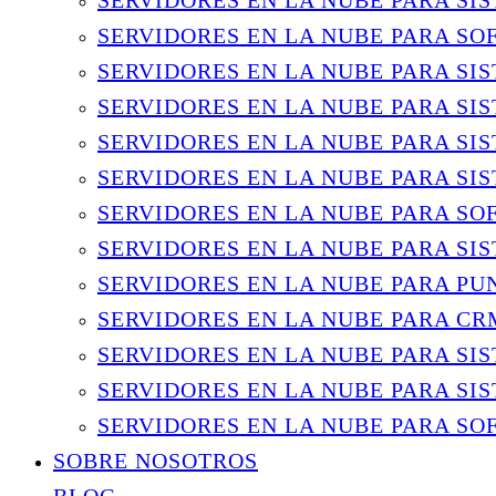
SERVIDORES EN LA NUBE PARA SI
SERVIDORES EN LA NUBE PARA SO
SERVIDORES EN LA NUBE PARA SI
SERVIDORES EN LA NUBE PARA SI
SERVIDORES EN LA NUBE PARA SI
SERVIDORES EN LA NUBE PARA SI
SERVIDORES EN LA NUBE PARA S
SERVIDORES EN LA NUBE PARA SI
SERVIDORES EN LA NUBE PARA PU
SERVIDORES EN LA NUBE PARA CR
SERVIDORES EN LA NUBE PARA SI
SERVIDORES EN LA NUBE PARA SI
SERVIDORES EN LA NUBE PARA S
SOBRE NOSOTROS