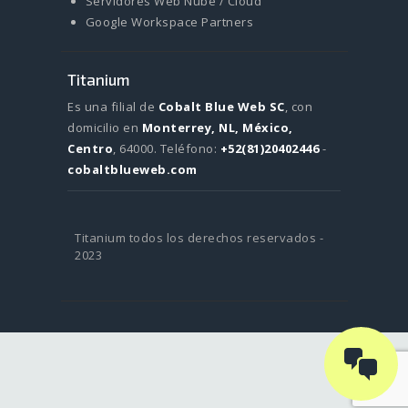
Servidores Web Nube / Cloud
Google Workspace Partners
Titanium
Es una filial de
Cobalt Blue Web SC
, con
domicilio en
Monterrey, NL, México,
Centro
, 64000.
Teléfono:
+52(81)20402446
-
cobaltblueweb.com
Titanium todos los derechos reservados -
2023