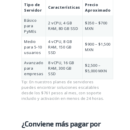
Tipo de
Precio
Características
Servidor
Aproximado
Básico
2 vCPU, 4 GB
$350 – $700
para
RAM, 80 GB SSD
MXN
PyMEs
Medio
4 vCPU, 8 GB
$900 – $1,500
para 5-10
RAM, 150 GB
MXN
usuarios
SSD
Avanzado
8 vCPU, 16 GB
$2,500 –
para
RAM, 300 GB
$5,000 MXN
empresas
SSD
Tip: En nuestros planes de servidores
puedes encontrar soluciones escalables
desde los $761 pesos al mes, con soporte
incluido y activación en menos de 24 horas.
¿Conviene más pagar por