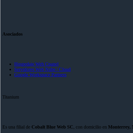
Asociados
Hospedaje Web Cpanel
Servidores Web Nube / Cloud
Google Workspace Partners
Titanium
Es una filial de
Cobalt Blue Web SC
, con domicilio en
Monterrey, 