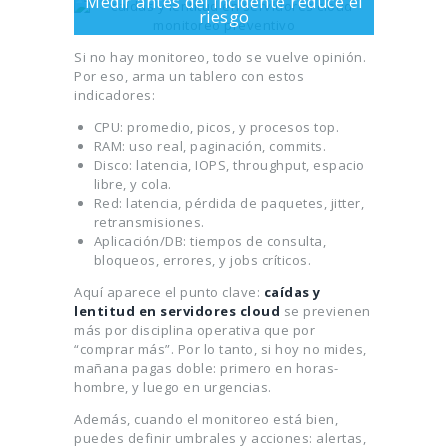
Medir antes del incidente reduce el
riesgo
Si no hay monitoreo, todo se vuelve opinión.
Por eso, arma un tablero con estos
indicadores:
CPU: promedio, picos, y procesos top.
RAM: uso real, paginación, commits.
Disco: latencia, IOPS, throughput, espacio
libre, y cola.
Red: latencia, pérdida de paquetes, jitter,
retransmisiones.
Aplicación/DB: tiempos de consulta,
bloqueos, errores, y jobs críticos.
Aquí aparece el punto clave:
caídas y
lentitud en servidores cloud
se previenen
más por disciplina operativa que por
“comprar más”. Por lo tanto, si hoy no mides,
mañana pagas doble: primero en horas-
hombre, y luego en urgencias.
Además, cuando el monitoreo está bien,
puedes definir umbrales y acciones: alertas,