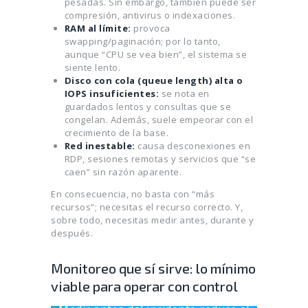
pesadas. Sin embargo, también puede ser
compresión, antivirus o indexaciones.
RAM al límite:
provoca
swapping/paginación; por lo tanto,
aunque “CPU se vea bien”, el sistema se
siente lento.
Disco con cola (queue length) alta o
IOPS insuficientes:
se nota en
guardados lentos y consultas que se
congelan. Además, suele empeorar con el
crecimiento de la base.
Red inestable:
causa desconexiones en
RDP, sesiones remotas y servicios que “se
caen” sin razón aparente.
En consecuencia, no basta con “más
recursos”; necesitas el recurso correcto. Y,
sobre todo, necesitas medir antes, durante y
después.
Monitoreo que sí sirve: lo mínimo
viable para operar con control