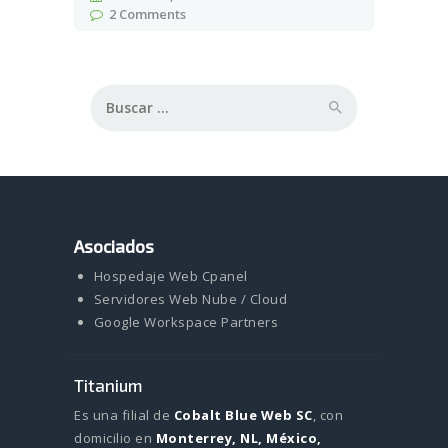
2
Comments
Buscar:
Asociados
Hospedaje Web Cpanel
Servidores Web Nube / Cloud
Google Workspace Partners
Titanium
Es una filial de
Cobalt Blue Web SC
, con
domicilio en
Monterrey, NL, México,