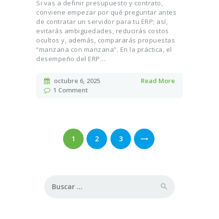
Si vas a definir presupuesto y contrato,
conviene empezar por qué preguntar antes
de contratar un servidor para tu ERP; así,
evitarás ambigüedades, reducirás costos
ocultos y, además, compararás propuestas
“manzana con manzana”. En la práctica, el
desempeño del ERP…
octubre 6, 2025
Read More
1
Comment
Paginación
de
PAGE
1
PAGE
2
PAGE
3
>
entradas
Buscar: